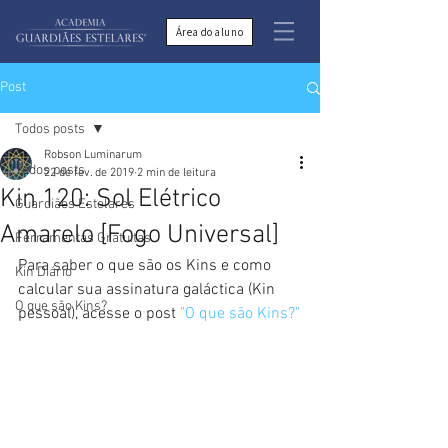
Área do aluno
Post
Todos posts
Robson Luminarum
Todos posts
22 de fev. de 2019
2 min de leitura
Kin 120: Sol Elétrico
Guardiães Estelares
Amarelo [Fogo Universal]
Ferramentas Gratuitas
Para saber o que são os Kins e como 
Kin Diário
calcular sua assinatura galáctica (Kin 
O que são Kins?
pessoal), acesse o post 
"O que são Kins?"