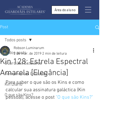
Área do aluno
Post
Todos posts
Robson Luminarum
Todos posts
2 de mar. de 2019
2 min de leitura
Kin 128: Estrela Espectral
Guardiães Estelares
Amarela [Elegância]
Ferramentas Gratuitas
Para saber o que são os Kins e como 
Kin Diário
calcular sua assinatura galáctica (Kin 
O que são Kins?
pessoal), acesse o post 
"O que são Kins?"