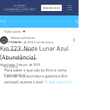
Área do aluno
Post
Todos posts
Robson Luminarum
Todos posts
18 de set. de 2018
2 min de leitura
Kin 223: Noite Lunar Azul
Guardiães Estelares
[Abundância]
Ferramentas Gratuitas
Atualizado:
5 de jun. de 2019
Kin Diário
Para saber o que são os Kins e como 
O que são Kins?
calcular sua assinatura galáctica (Kin 
pessoal), acesse o post 
"O que são Kins?