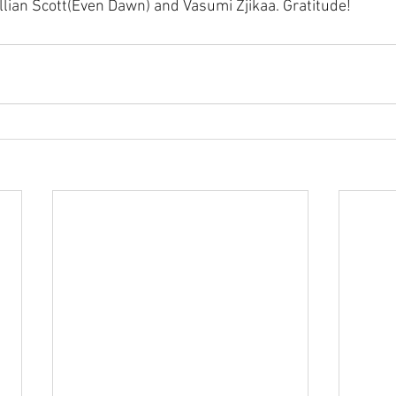
illian Scott(Even Dawn) and Vasumi Zjikaa. Gratitude! 