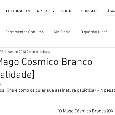
Área
LEITURA KIN
ARTIGOS
SOBRE
CONTATO
Ferramentas Gratuitas
Kin Diário
O que são Kins?
29 de set. de 2018
2 min de leitura
 Mago Cósmico Branco
alidade]
9
os Kins e como calcular sua assinatura galáctica (Kin pesso
"
“O Mago Cósmico Branco (OX 