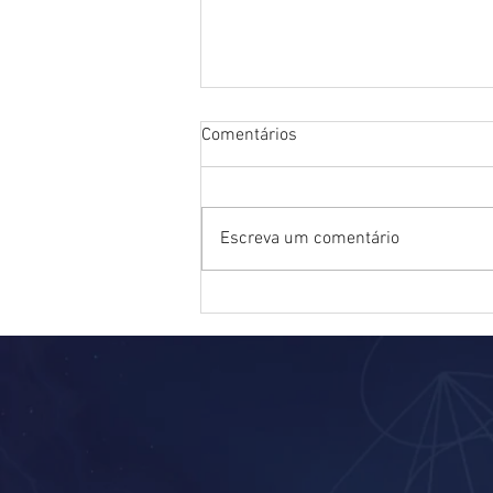
Comentários
Escreva um comentário
Kin 251: Macaco Autoexistente
Azul [Magia]