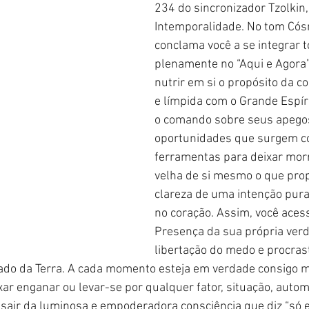
234 do sincronizador Tzolkin,
Intemporalidade. No tom Cósm
conclama você a se integrar to
plenamente no “Aqui e Agora”
nutrir em si o propósito da 
e límpida com o Grande Espíri
o comando sobre seus apegos
oportunidades que surgem c
ferramentas para deixar morr
velha de si mesmo o que prop
clareza de uma intenção pura 
no coração. Assim, você acess
Presença da sua própria verda
libertação do medo e procrast
ado da Terra. A cada momento esteja em verdade consigo m
ar enganar ou levar-se por qualquer fator, situação, autom
 sair da luminosa e empoderadora consciência que diz “só e