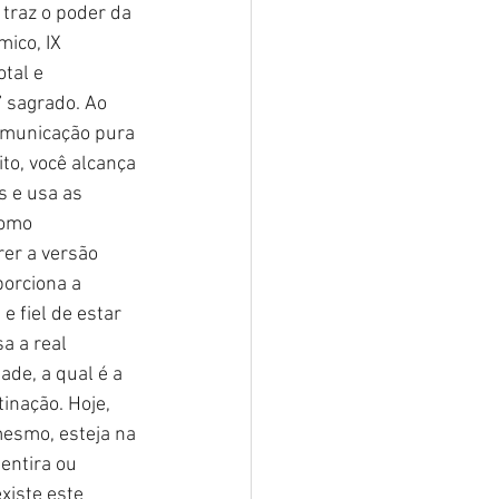
 traz o poder da 
ico, IX 
tal e 
 sagrado. Ao 
comunicação pura 
to, você alcança 
 e usa as 
omo 
er a versão 
orciona a 
e fiel de estar 
a a real 
de, a qual é a 
inação. Hoje, 
esmo, esteja na 
entira ou 
xiste este 