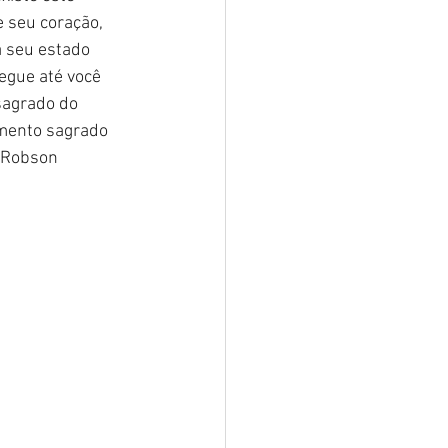
 seu coração, 
a seu estado 
egue até você 
sagrado do 
amento sagrado 
(Robson 