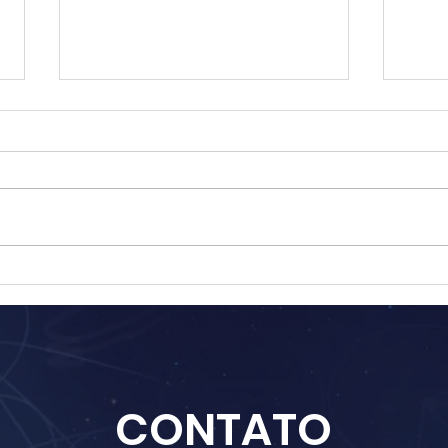
Kin 250: Cachorro Elétrico
Kin 
Branco [Coração]
[Água
CONTATO