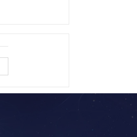
249: Lua Lunar Vermelha
 Universal]