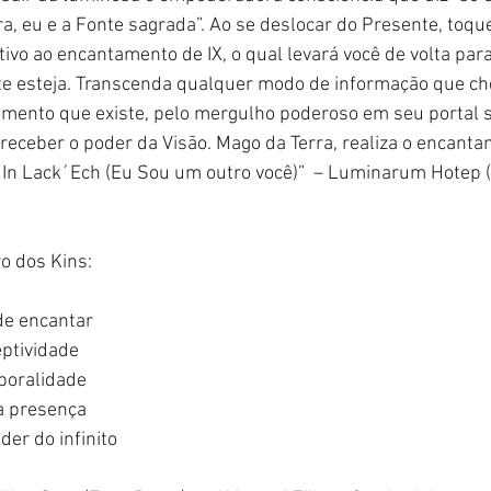
, eu e a Fonte sagrada”. Ao se deslocar do Presente, toque
tivo ao encantamento de IX, o qual levará você de volta par
te esteja. Transcenda qualquer modo de informação que ch
omento que existe, pelo mergulho poderoso em seu portal 
 receber o poder da Visão. Mago da Terra, realiza o encant
. In Lack´Ech (Eu Sou um outro você)”  – Luminarum Hotep 
o dos Kins:
de encantar
ptividade
poralidade
a presença
der do infinito