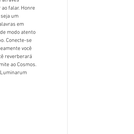
 através 
ao falar. Honre 
 seja um 
alavras em 
 de modo atento 
bo. Conecte-se 
neamente você 
cê reverberará 
smite ao Cosmos. 
 – Luminarum 