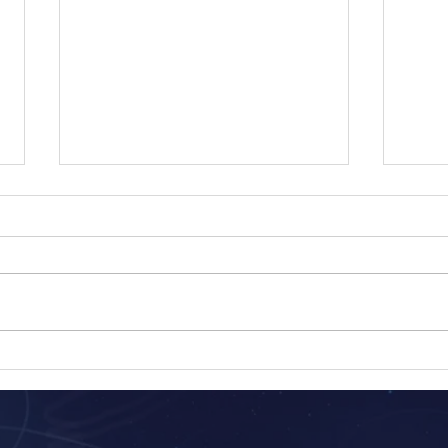
Kin 250: Cachorro Elétrico
Kin 
Branco [Coração]
[Água