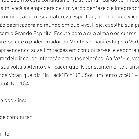
rande Espírito está continuamente se comunicando com você
im, você se empodera de um verbo benfazejo e integrador 
omunicação com sua natureza espiritual, a fim de que você
o pacificadora no mundo em que vive. Hoje, escolha sua p
com o Grande Espírito. Escute bem a sua alma e os outros,
bre-se que o poder criador da Mente se manifesta pelo Ver
mpreendendo suas limitações em comunicar-se, e esponta
modelo ideal de interação em suas relações. Ao fazê-lo, vo
 sua volta o Alento vivificador que IK constantemente tran
 dos Votan que diz: “In Lack´Ech” (Eu Sou um outro você)!”
to), Kin 184
o dos Kins:
 de comunicar
rito