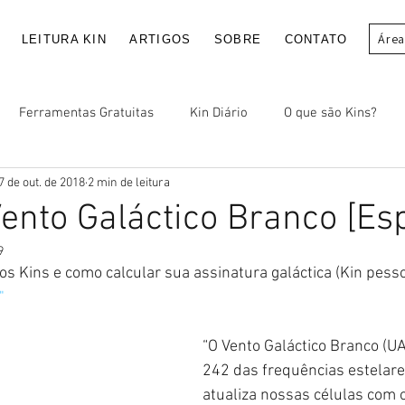
Área
LEITURA KIN
ARTIGOS
SOBRE
CONTATO
Ferramentas Gratuitas
Kin Diário
O que são Kins?
7 de out. de 2018
2 min de leitura
Vento Galáctico Branco [Esp
9
os Kins e como calcular sua assinatura galáctica (Kin pesso
"
“O Vento Galáctico Branco (UA
242 das frequências estelares
atualiza nossas células com 