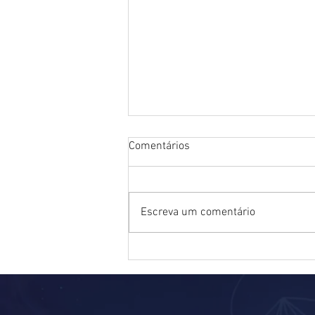
Comentários
Escreva um comentário
Kin 251: Macaco Autoexistente
Azul [Magia]