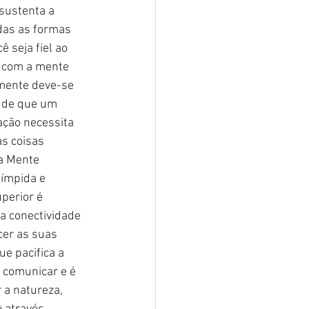
 sustenta a 
das as formas 
 seja fiel ao 
 com a mente 
mente deve-se 
 de que um 
ção necessita 
as coisas 
a Mente 
ímpida e 
perior é 
a conectividade 
cer as suas 
e pacifica a 
 comunicar e é 
 a natureza, 