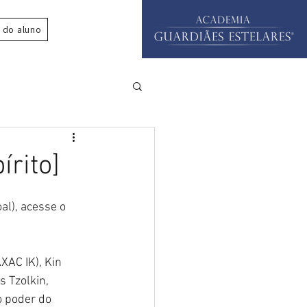
 do aluno
írito]
al), acesse o 
XAC IK), Kin 
 Tzolkin, 
o poder do 