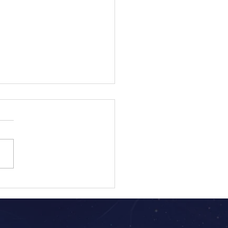
249: Lua Lunar Vermelha
 Universal]