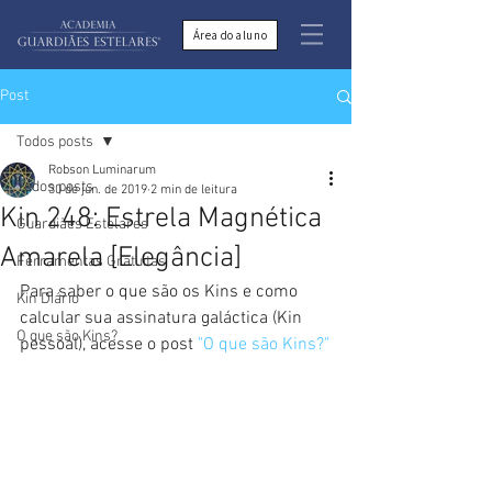
Área do aluno
Post
Todos posts
Robson Luminarum
Todos posts
30 de jun. de 2019
2 min de leitura
Kin 248: Estrela Magnética
Guardiães Estelares
Amarela [Elegância]
Ferramentas Gratuitas
Para saber o que são os Kins e como 
Kin Diário
calcular sua assinatura galáctica (Kin 
O que são Kins?
pessoal), acesse o post 
"O que são Kins?"