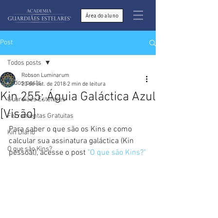
Área do aluno
Post
Todos posts
Robson Luminarum
Todos posts
20 de out. de 2018
2 min de leitura
Kin 255: Águia Galáctica Azul
Guardiães Estelares
[Visão]
Ferramentas Gratuitas
Para saber o que são os Kins e como 
Kin Diário
calcular sua assinatura galáctica (Kin 
O que são Kins?
pessoal), acesse o post 
"O que são Kins?"