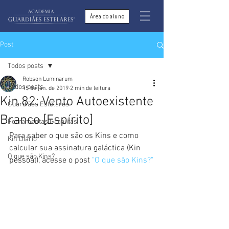
Área do aluno
Post
Todos posts
Robson Luminarum
Todos posts
15 de jan. de 2019
2 min de leitura
Kin 82: Vento Autoexistente
Guardiães Estelares
Branco [Espírito]
Ferramentas Gratuitas
Para saber o que são os Kins e como 
Kin Diário
calcular sua assinatura galáctica (Kin 
O que são Kins?
pessoal), acesse o post 
"O que são Kins?"