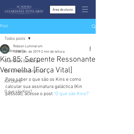
Área do aluno
Post
Todos posts
Robson Luminarum
Todos posts
18 de jan. de 2019
2 min de leitura
Kin 85: Serpente Ressonante
Guardiães Estelares
Vermelha [Força Vital]
Ferramentas Gratuitas
Para saber o que são os Kins e como 
Kin Diário
calcular sua assinatura galáctica (Kin 
O que são Kins?
pessoal), acesse o post 
"O que são Kins?"