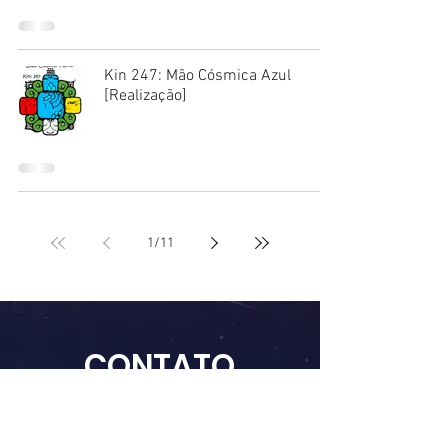
Kin 247: Mão Cósmica Azul
[Realização]
1
/
11
Calcular Kin, Espiritualidade, Curso de Formação de Terapeuta Holístico, Cursos de Terapias Holísticas, O que são
Sementes Estelares
CONTATO
guardiaes.estelares@gmail.com