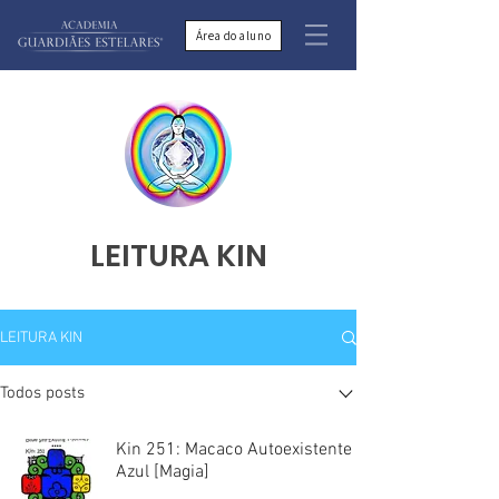
Área do aluno
LEITURA KIN
LEITURA KIN
Todos posts
Kin 251: Macaco Autoexistente
Azul [Magia]