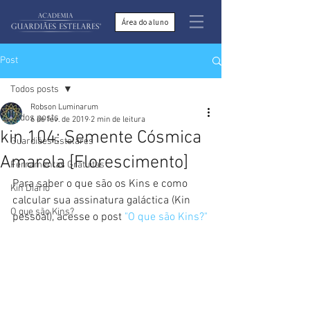
Área do aluno
Post
Todos posts
Robson Luminarum
Todos posts
6 de fev. de 2019
2 min de leitura
kin 104: Semente Cósmica
Guardiães Estelares
Amarela [Florescimento]
Ferramentas Gratuitas
Para saber o que são os Kins e como 
Kin Diário
calcular sua assinatura galáctica (Kin 
O que são Kins?
pessoal), acesse o post 
"O que são Kins?"