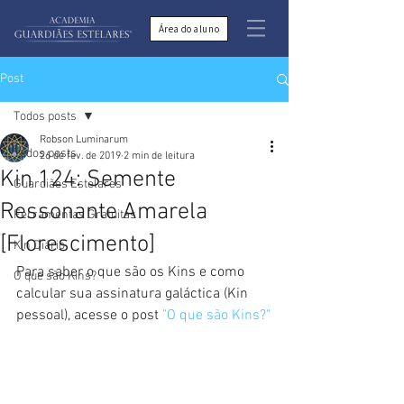
Área do aluno
Post
Todos posts
Robson Luminarum
Todos posts
26 de fev. de 2019
2 min de leitura
Kin 124: Semente
Guardiães Estelares
Ressonante Amarela
Ferramentas Gratuitas
[Florescimento]
Kin Diário
Para saber o que são os Kins e como 
O que são Kins?
calcular sua assinatura galáctica (Kin 
pessoal), acesse o post 
"O que são Kins?"