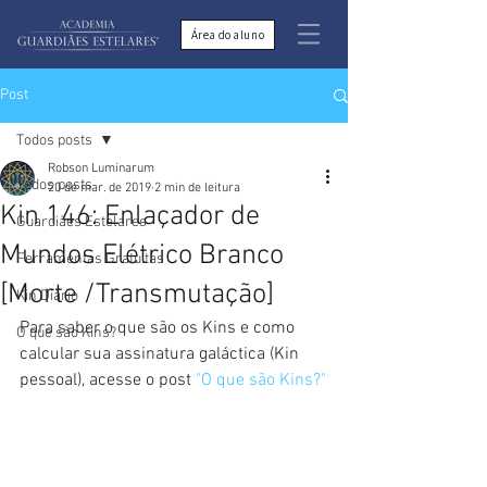
Área do aluno
Post
Todos posts
Robson Luminarum
Todos posts
20 de mar. de 2019
2 min de leitura
Kin 146: Enlaçador de
Guardiães Estelares
Mundos Elétrico Branco
Ferramentas Gratuitas
[Morte /Transmutação]
Kin Diário
Para saber o que são os Kins e como 
O que são Kins?
calcular sua assinatura galáctica (Kin 
pessoal), acesse o post 
"O que são Kins?"