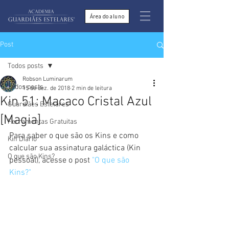
Área do aluno
Post
Todos posts
Robson Luminarum
Todos posts
15 de dez. de 2018
2 min de leitura
Kin 51: Macaco Cristal Azul
Guardiães Estelares
[Magia]
Ferramentas Gratuitas
Para saber o que são os Kins e como 
Kin Diário
calcular sua assinatura galáctica (Kin 
O que são Kins?
pessoal), acesse o post 
"O que são 
Kins?"