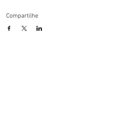
Compartilhe
CONTATO
guardiaes.estelares@gmail.com
Receba atualizações de conteúdos,