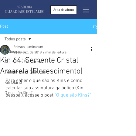
Área do aluno
Post
Todos posts
Robson Luminarum
Todos posts
28 de dez. de 2018
2 min de leitura
Kin 64: Semente Cristal
Guardiães Estelares
Amarela [Florescimento]
Ferramentas Gratuitas
Para saber o que são os Kins e como 
Kin Diário
calcular sua assinatura galáctica (Kin 
O que são Kins?
pessoal), acesse o post 
"O que são Kins?"